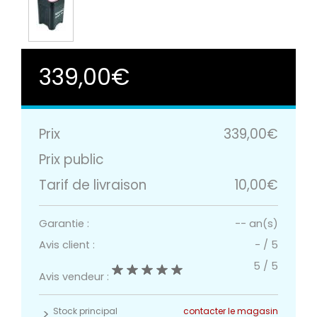
339,00€
Prix
339,00€
Prix public
Tarif de livraison
10,00€
Garantie :
-- an(s)
Avis client :
-
/
5
5
/
5
Avis vendeur :
Stock principal
contacter le magasin