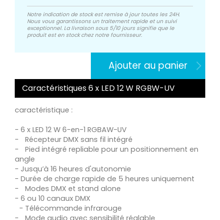
Notre indication de stock est remise à jour toutes les 24H.
Nous vous garantissons un traitement rapide et un suivi
exceptionnel. La livraison sous 5/10 jours signifie que le
produit est en stock chez notre fournisseur.
Ajouter au panier
Caractéristiques 6 x LED 12 W RGBW-UV
caractéristique :
- 6 x LED 12 W 6-en-1 RGBAW-UV
- Récepteur DMX sans fil intégré
- Pied intégré repliable pour un positionnement en
angle
- Jusqu’à 16 heures d'autonomie
- Durée de charge rapide de 5 heures uniquement
- Modes DMX et stand alone
- 6 ou 10 canaux DMX
- Télécommande infrarouge
- Mode audio avec sensibilité réglable