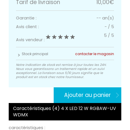
Tarif de livraison
10,00€
Garantie :
-- an(s)
Avis client :
-
/
5
5
/
5
Avis vendeur :
Stock principal
contacter le magasin
Notre indication de stock est remise à jour toutes les 24H.
Nous vous garantissons un traitement rapide et un suivi
exceptionnel. La livraison sous 5/10 jours signifie que le
produit est en stock chez notre fournisseur.
Ajouter au panier
Caractéristiques (4) 4 X LED 12 W RGBAW-UV
WDMX
caractéristiques :