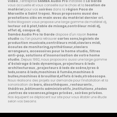
vidéo
, l'entreprise
SAMBA
Audio Pro
installée à
La Garde
vous accueille et vous conseille sur le choix et la
location de
matériel
pour vos
soirées
dans la
région Paca de
Marseille a Saint tropez.
Nous proposons aussi des
prestations clés en main avec du matériel dernier cri.
Notre Magasin vous propose une large gamme de matériel dj,
lecteur cd à plat,table de mixage,contrôleur midi dj,
effet dj, casque dj.
Samba Audio Pro la Garde
dispose d'un rayon
home
studio
ou l'on pourra retrouver
cartes sons,logiciels de
production musicale,contrôleurs midi,claviers midi,
écoutes de monitoring,synthétiseur,claviers
arrangeurs, accessoires pour le home studio, filtres
anti-pop, solutions d'insonorisation de votre home
studio.
Depuis 1992, nous proposons aussi une large gamme
d'éclairage à leds dynamique, projecteurs à leds
architecturaux , projecteurs à leds de scène,lyres à
leds,scans à leds,machines à fumée,machines à
bulles,machines à brouillard,effets à leds,stroboscope.
Nous réalisons des projets sur demande pour l'installation et la
sonorisation de
bars, discothèques , restaurants ,
théâtres ,bâtiments administratifs ,institutions ,stades
,centres de vacances,plages privées , soirées privées.
Nos équipent se déplacent sur site pour vous établir une étude
selon vos besoins.